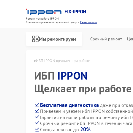
FIX-IPPON
Ремонт устройств IPPON
Специализированный cервисный центр г.
Севастополь
Мы ремонтируем
Срочный ремонт
Це
IPPON в Севастополе
ИБП IPPON щелкает при работе
ИБП
IPPON
Щелкает при работе
Бесплатная диагностика
даже при отказ
Привезем и увезем ибп IPPON собственной
Гарантия на наши работы по ремонту ибп 
Срочный ремонт ибп IPPON в течении часа
20%
Скидка для вас до