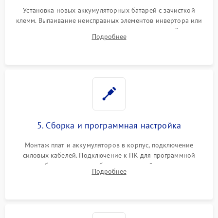
Установка новых аккумуляторных батарей с зачисткой
клемм. Выпаивание неисправных элементов инвертора или
цепи зарядки и монтаж новых радиодеталей.
Подробнее
Восстановление поврежденных токоведущих дорожек и
замена реле.
5. Сборка и программная настройка
Монтаж плат и аккумуляторов в корпус, подключение
силовых кабелей. Подключение к ПК для программной
калибровки констант батареи, настройки порогов
Подробнее
срабатывания AVR и сброса счетчиков старения АКБ.