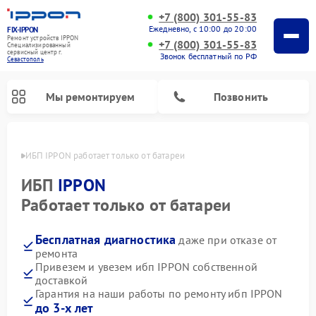
+7 (800) 301-55-83
Ежедневно, с 10:00 до 20:00
FIX-IPPON
Ремонт устройств IPPON
+7 (800) 301-55-83
Специализированный
cервисный центр г.
Звонок бесплатный по РФ
Севастополь
Мы ремонтируем
Позвонить
ополе
ИБП IPPON работает только от батареи
ИБП
IPPON
Работает только от батареи
Бесплатная диагностика
даже при отказе от
ремонта
Привезем и увезем ибп IPPON собственной
доставкой
Гарантия на наши работы по ремонту ибп IPPON
до 3-х лет