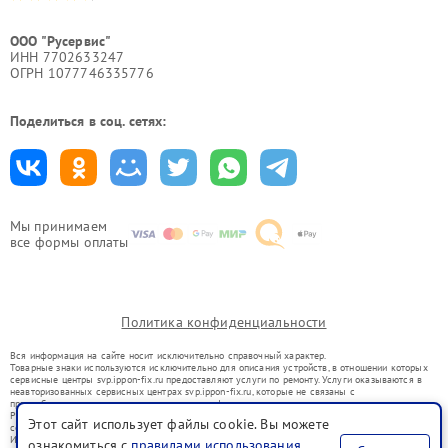
ООО "Русервис"
ИНН 7702633247
ОГРН 1077746335776
Поделиться в соц. сетях:
Мы принимаем
все формы оплаты
Политика конфиденциальности
Вся информация на сайте носит исключительно справочный характер.
Товарные знаки используются исключительно для описания устройств, в отношении которых
сервисные центры svp.ippon-fix.ru предоставляют услуги по ремонту. Услуги оказываются в
неавторизованных сервисных центрах svp.ippon-fix.ru, которые не связаны с
правообладателями товарных знаков или их официальными представителями.
Ремонт осуществляется для устройств, уже введенных в гражданский оборот в соответствии
Этот сайт использует файлы cookie. Вы можете
со статьей 1487 ГК РФ.
Использование товарных знаков не преследует цели индивидуализации услуг или введения
ознакомиться с
правилами использования