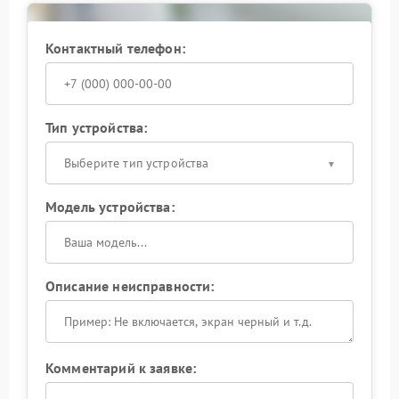
неисправности, проведет ремонт и заменит
поврежденные компоненты. Раннее обращение
позволяет сохранить работоспособность устройства
Контактный телефон:
и избежать более серьезных поломок в
дальнейшем.
Тип устройства:
Выберите тип устройства
Модель устройства:
Описание неисправности:
Комментарий к заявке: