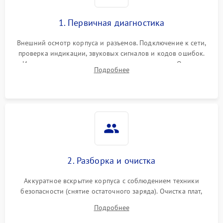
1. Первичная диагностика
Внешний осмотр корпуса и разъемов. Подключение к сети,
проверка индикации, звуковых сигналов и кодов ошибок.
Измерение входного и выходного напряжения. Оценка
Подробнее
реакции ИБП на отключение основного питания без
нагрузки.
2. Разборка и очистка
Аккуратное вскрытие корпуса с соблюдением техники
безопасности (снятие остаточного заряда). Очистка плат,
радиаторов и кулеров от пыли с помощью сжатого воздуха
Подробнее
и кистей для предотвращения перегрева и замыканий.