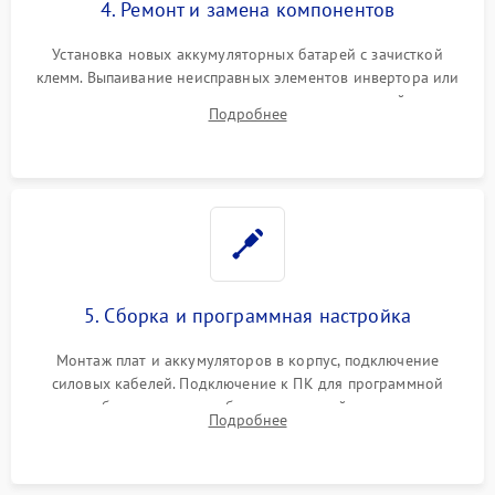
4. Ремонт и замена компонентов
Установка новых аккумуляторных батарей с зачисткой
клемм. Выпаивание неисправных элементов инвертора или
цепи зарядки и монтаж новых радиодеталей.
Подробнее
Восстановление поврежденных токоведущих дорожек и
замена реле.
5. Сборка и программная настройка
Монтаж плат и аккумуляторов в корпус, подключение
силовых кабелей. Подключение к ПК для программной
калибровки констант батареи, настройки порогов
Подробнее
срабатывания AVR и сброса счетчиков старения АКБ.