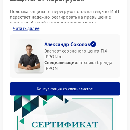
Поломка защиты от перегрузок опасна тем, что ИБП
перестает надежно реагировать на превышение
нагрузки. В такой ситуации корпус может
нагреваться, индикаторы мигают необычно, а
Читать далее
подключенное оборудование внезапно
отключается.
Александр Соколов
Симптомы проблемы
Эксперт сервисного центр FIX-
IPPON.ru
Специализация:
техника бренда
Неисправность заметна не сразу, но несколько
IPPON
признаков хорошо выделяются:
ИБП отключается при малой нагрузке;
слышны щелчки реле;
Консультация со специалистом
появляется запах нагретой изоляции;
индикатор перегрузки горит постоянно;
вентилятор работает громче прежнего.
Ремонт Ippon в такой ситуации требует диагностики
силовых цепей, платы управления и элементов
защиты.