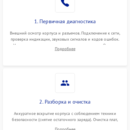
1. Первичная диагностика
Внешний осмотр корпуса и разъемов. Подключение к сети,
проверка индикации, звуковых сигналов и кодов ошибок.
Измерение входного и выходного напряжения. Оценка
Подробнее
реакции ИБП на отключение основного питания без
нагрузки.
2. Разборка и очистка
Аккуратное вскрытие корпуса с соблюдением техники
безопасности (снятие остаточного заряда). Очистка плат,
радиаторов и кулеров от пыли с помощью сжатого воздуха
Подробнее