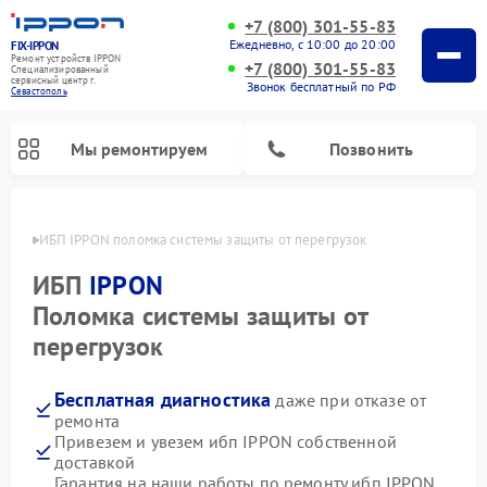
+7 (800) 301-55-83
Ежедневно, с 10:00 до 20:00
FIX-IPPON
Ремонт устройств IPPON
+7 (800) 301-55-83
Специализированный
cервисный центр г.
Звонок бесплатный по РФ
Севастополь
Мы ремонтируем
Позвонить
ополе
ИБП IPPON поломка системы защиты от перегрузок
ИБП
IPPON
Поломка системы защиты от
перегрузок
Бесплатная диагностика
даже при отказе от
ремонта
Привезем и увезем ибп IPPON собственной
доставкой
Гарантия на наши работы по ремонту ибп IPPON