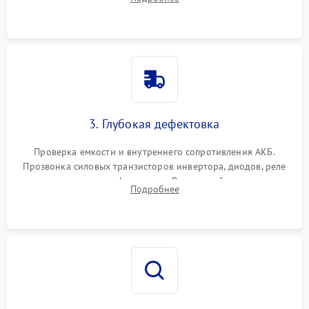
и кистей для предотвращения перегрева и замыканий.
3. Глубокая дефектовка
Проверка емкости и внутреннего сопротивления АКБ.
Прозвонка силовых транзисторов инвертора, диодов, реле
переключения и трансформатора. Визуальный поиск вздутых
Подробнее
конденсаторов и прогаров на печатной плате.