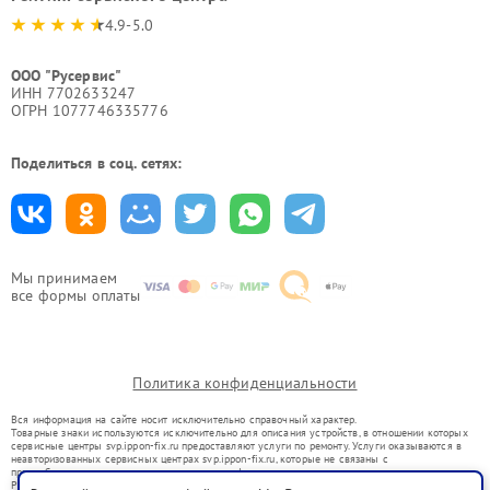
4.9-5.0
ООО "Русервис"
ИНН 7702633247
ОГРН 1077746335776
Поделиться в соц. сетях:
Мы принимаем
все формы оплаты
Политика конфиденциальности
Вся информация на сайте носит исключительно справочный характер.
Товарные знаки используются исключительно для описания устройств, в отношении которых
сервисные центры svp.ippon-fix.ru предоставляют услуги по ремонту. Услуги оказываются в
неавторизованных сервисных центрах svp.ippon-fix.ru, которые не связаны с
правообладателями товарных знаков или их официальными представителями.
Ремонт осуществляется для устройств, уже введенных в гражданский оборот в соответствии