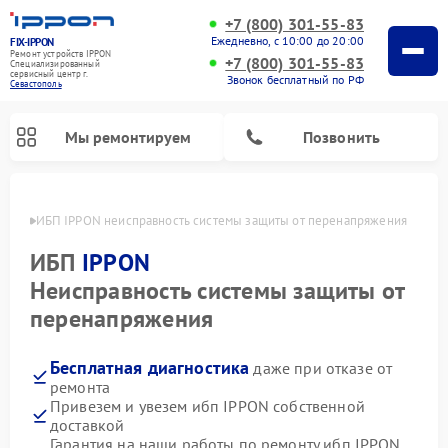
+7 (800) 301-55-83
Ежедневно, с 10:00 до 20:00
FIX-IPPON
Ремонт устройств IPPON
+7 (800) 301-55-83
Специализированный
cервисный центр г.
Звонок бесплатный по РФ
Севастополь
Мы ремонтируем
Позвонить
ополе
ИБП IPPON неисправность системы защиты от перенапряжения
ИБП
IPPON
Неисправность системы защиты от
перенапряжения
Бесплатная диагностика
даже при отказе от
ремонта
Привезем и увезем ибп IPPON собственной
доставкой
Гарантия на наши работы по ремонту ибп IPPON