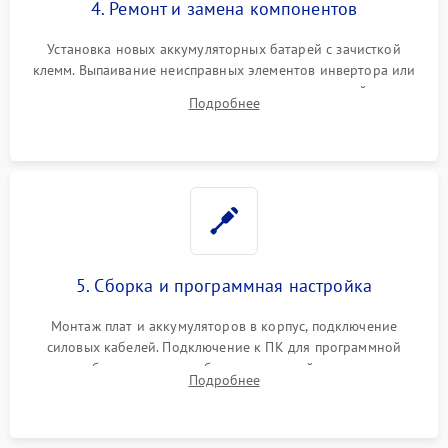
4. Ремонт и замена компонентов
Установка новых аккумуляторных батарей с зачисткой
клемм. Выпаивание неисправных элементов инвертора или
цепи зарядки и монтаж новых радиодеталей.
Подробнее
Восстановление поврежденных токоведущих дорожек и
замена реле.
5. Сборка и программная настройка
Монтаж плат и аккумуляторов в корпус, подключение
силовых кабелей. Подключение к ПК для программной
калибровки констант батареи, настройки порогов
Подробнее
срабатывания AVR и сброса счетчиков старения АКБ.