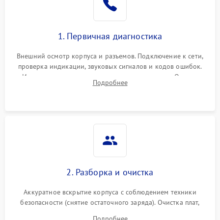
1. Первичная диагностика
Внешний осмотр корпуса и разъемов. Подключение к сети,
проверка индикации, звуковых сигналов и кодов ошибок.
Измерение входного и выходного напряжения. Оценка
Подробнее
реакции ИБП на отключение основного питания без
нагрузки.
2. Разборка и очистка
Аккуратное вскрытие корпуса с соблюдением техники
безопасности (снятие остаточного заряда). Очистка плат,
радиаторов и кулеров от пыли с помощью сжатого воздуха
Подробнее