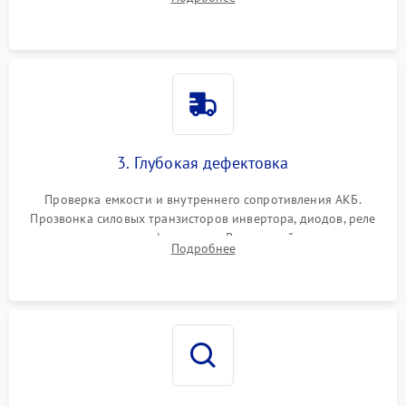
и кистей для предотвращения перегрева и замыканий.
3. Глубокая дефектовка
Проверка емкости и внутреннего сопротивления АКБ.
Прозвонка силовых транзисторов инвертора, диодов, реле
переключения и трансформатора. Визуальный поиск вздутых
Подробнее
конденсаторов и прогаров на печатной плате.