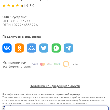
4.9-5.0
ООО "Русервис"
ИНН 7702633247
ОГРН 1077746335776
Поделиться в соц. сетях:
Мы принимаем
все формы оплаты
Политика конфиденциальности
Вся информация на сайте носит исключительно справочный характер.
Товарные знаки используются исключительно для описания устройств, в отношении которых
сервисные центры svp.ippon-fix.ru предоставляют услуги по ремонту. Услуги оказываются в
неавторизованных сервисных центрах svp.ippon-fix.ru, которые не связаны с
правообладателями товарных знаков или их официальными представителями.
Ремонт осуществляется для устройств, уже введенных в гражданский оборот в соответствии