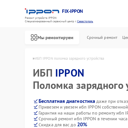
FIX-IPPON
Ремонт устройств IPPON
Специализированный cервисный центр г.
Севастополь
Мы ремонтируем
Срочный ремонт
Це
IPPON в Севастополе
ИБП IPPON поломка зарядного устройства
ИБП
IPPON
Поломка зарядного 
Бесплатная диагностика
даже при отказ
Привезем и увезем ибп IPPON собственной
Гарантия на наши работы по ремонту ибп 
Срочный ремонт ибп IPPON в течении часа
20%
Скидка для вас до