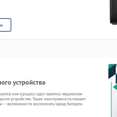
ны
ого устройства
жается или процесс идет заметно медленнее
дном устройстве. Такая неисправность лишает
и — возможности восполнять заряд батареи.
ядного устройства