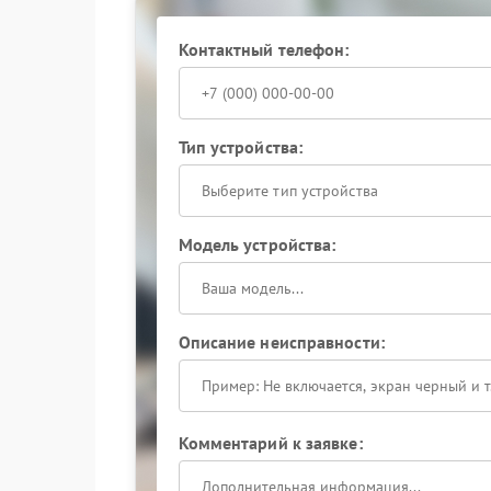
ремонт с использованием оригинальных комп
зарядное устройство могут привести к повреж
Контактный телефон:
Сохраните надежность системы резервного пи
снова работал стабильно и безопасно.
Тип устройства:
Выберите тип устройства
Модель устройства:
Описание неисправности:
Комментарий к заявке: