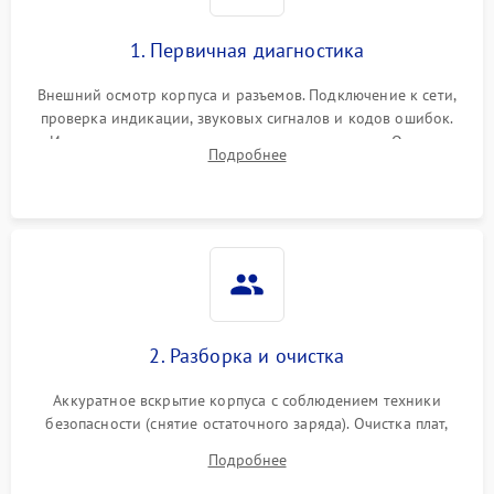
1. Первичная диагностика
Внешний осмотр корпуса и разъемов. Подключение к сети,
проверка индикации, звуковых сигналов и кодов ошибок.
Измерение входного и выходного напряжения. Оценка
Подробнее
реакции ИБП на отключение основного питания без
нагрузки.
2. Разборка и очистка
Аккуратное вскрытие корпуса с соблюдением техники
безопасности (снятие остаточного заряда). Очистка плат,
радиаторов и кулеров от пыли с помощью сжатого воздуха
Подробнее
и кистей для предотвращения перегрева и замыканий.