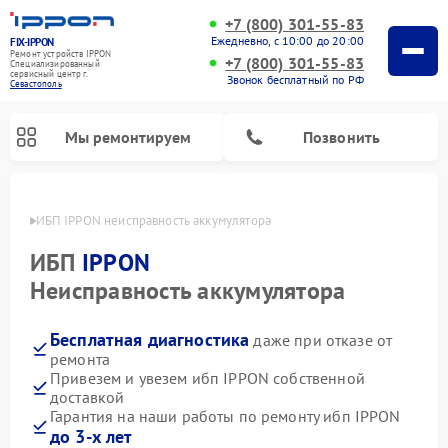
+7 (800) 301-55-83
Ежедневно, с 10:00 до 20:00
FIX-IPPON
Ремонт устройств IPPON
+7 (800) 301-55-83
Специализированный
cервисный центр г.
Звонок бесплатный по РФ
Севастополь
Мы ремонтируем
Позвонить
ополе
ИБП IPPON неисправность аккумулятора
ИБП
IPPON
Неисправность аккумулятора
Бесплатная диагностика
даже при отказе от
ремонта
Привезем и увезем ибп IPPON собственной
доставкой
Гарантия на наши работы по ремонту ибп IPPON
до 3-х лет