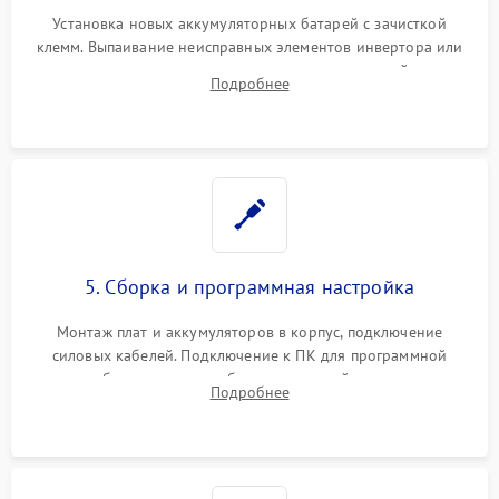
Установка новых аккумуляторных батарей с зачисткой
клемм. Выпаивание неисправных элементов инвертора или
цепи зарядки и монтаж новых радиодеталей.
Подробнее
Восстановление поврежденных токоведущих дорожек и
замена реле.
5. Сборка и программная настройка
Монтаж плат и аккумуляторов в корпус, подключение
силовых кабелей. Подключение к ПК для программной
калибровки констант батареи, настройки порогов
Подробнее
срабатывания AVR и сброса счетчиков старения АКБ.