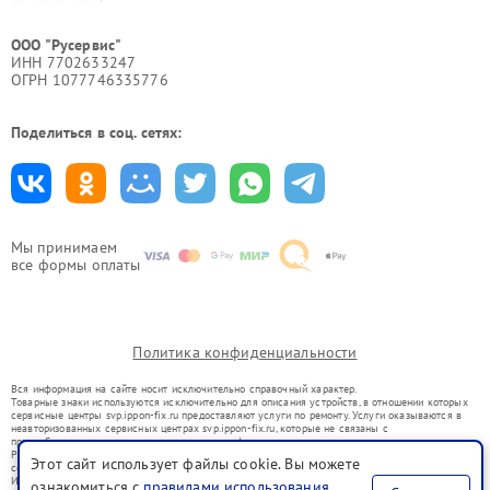
ООО "Русервис"
ИНН 7702633247
ОГРН 1077746335776
Поделиться в соц. сетях:
Мы принимаем
все формы оплаты
Политика конфиденциальности
Вся информация на сайте носит исключительно справочный характер.
Товарные знаки используются исключительно для описания устройств, в отношении которых
сервисные центры svp.ippon-fix.ru предоставляют услуги по ремонту. Услуги оказываются в
неавторизованных сервисных центрах svp.ippon-fix.ru, которые не связаны с
правообладателями товарных знаков или их официальными представителями.
Ремонт осуществляется для устройств, уже введенных в гражданский оборот в соответствии
Этот сайт использует файлы cookie. Вы можете
со статьей 1487 ГК РФ.
Использование товарных знаков не преследует цели индивидуализации услуг или введения
ознакомиться с
правилами использования