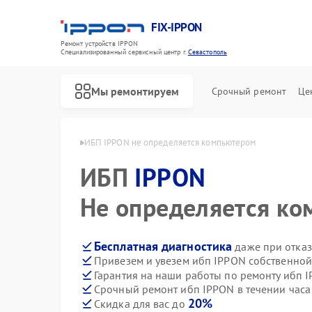
FIX-IPPON
Ремонт устройств IPPON
Специализированный cервисный центр г.
Севастополь
Мы ремонтируем
Срочный ремонт
Це
IPPON в Севастополе
ИБП IPPON не определяется компьютером
ИБП
IPPON
Не определяется к
Бесплатная диагностика
даже при отказ
Привезем и увезем ибп IPPON собственной
Гарантия на наши работы по ремонту ибп 
Срочный ремонт ибп IPPON в течении часа
20%
Скидка для вас до